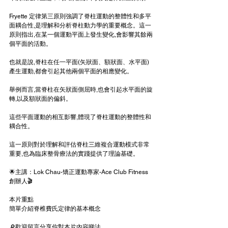
Fryette 定律第三原則強調了脊柱運動的整體性和多平
面耦合性,是理解和分析脊柱動力學的重要概念。這一
原則指出,在某一個運動平面上發生變化,會影響其餘兩
個平面的活動。
也就是說,脊柱在任一平面(矢狀面、額狀面、水平面)
產生運動,都會引起其他兩個平面的相應變化。
舉例而言,當脊柱在矢狀面側屈時,也會引起水平面的旋
轉,以及額狀面的偏斜。
這些平面運動的相互影響,體現了脊柱運動的整體性和
耦合性。
這一原則對於理解和評估脊柱三維複合運動模式非常
重要,也為臨床整骨療法的實踐提供了理論基礎。
🌟主講：Lok Chau-矯正運動專家-Ace Club Fitness 
創辦人🎬
本片重點
簡單介紹脊椎費氏定律的基本概念
🔎歡迎留言分享你對本片內容睇法