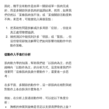
因此，幾乎沒有動作是由單一關節或單一肌肉完成
的，而是多關節與多肌肉的協調結果。然而，如果我
們仍然以「某條肌肉強不強」或「某個關節活動度夠
不夠」來思考，可能會陷入兩個盲點：
把系統性問題拆解成許多局部「症狀」，但從未
真正處理整體協調。
雖然測試中能找到許多「弱肌」或「緊肌」，但
這些發現卻無法解釋它們如何影響功能動作中的
動作策略。
從動作入手進行分析
肌肉動力學的知識，幫助我們從「以肌肉為主」的思
維轉向「以動作為主」的分析方式。這意味著我們不
僅要問「這條肌肉負責什麼動作？」還要進一步思
考：
在多平面、多關節的動作中，這一群肌肉在相對與絕
對動作上各自扮演什麼角色？
例如，在分析上肢過頭動作時，可以從以下角度分
析：
胸椎的伸展與旋轉是否足以支撐肩胛骨的上旋？