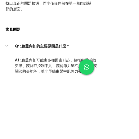
找出真正的問題根源，而非僅僅停留在單一肌肉或關
節的層面。
常見問題
Q1: 膝蓋內扣的主要原因是什麼？
A1:
 膝蓋內扣可能由多種因素引起，包括腳踝活動
受限、髖關節控制不足、髖關節力量不足或對側髖
關節的失能等，並非單純由臀中肌無力導致。
Q2: 單純練臀中肌能解決膝蓋內扣問題嗎？
Q3: 如何進行膝蓋內扣的全面評估？