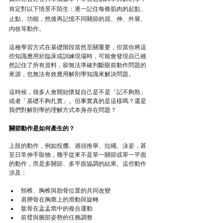
肯定對以下情景不陌生：逐一記住每條肌肉的起點、
止點、功能，然後再記憶不同關節的屈、伸、外展、
內收等動作。
這種學習方式在基礎階段當然至關重要，但當你將這
些知識應用於臨床或訓練現場時，可能會發現自己雖
然記住了所有資料，卻無法準確判斷眼前動作問題的
來源，也無法有效應用解剖學知識來解決問題。
這時候，很多人會開始懷疑自己是不是「記不夠熟」
或者「基礎不夠扎實」。但事實真的是這樣嗎？還是
我們對解剖學的理解方式本身存在問題？
關節動作是如何產生的？
上肢的動作，例如投擲、過頭推舉、拉繩、泳姿，甚
至日常伸手取物，幾乎從來不是單一關節或單一平面
的動作，而是多關節、多平面協調的結果。這些動作
涉及：
頸椎、胸椎與肋骨位置的共同改變
肩胛骨在胸廓上的滑動與旋轉
肱骨在盂盂窩中的複合運動
前臂與腕部姿勢的任務調整