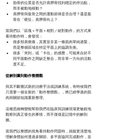
肋骨的位置是否允許肩胛骨找到穩定的停泊點，
而非被動地移動？
肩胛骨與肱骨之間的運動節律是否合理？還是肱
骨在「硬扯」肩胛骨向上？
當我們以「區塊＋平面＋相對／絕對動作」的方式來
看待動作時，會發現：
很多頸肩痠痛，其實並非某一條肌肉單純過緊，
而是整個區域在特定平面上的協調失衡。
很多「夾到」或「卡住」的感覺，可能來自於不
同平面動作之間缺乏整合，而非單一方向的活動
度不足。
從解剖圖到動作整體觀
與其不斷嘗試新的治療手法或訓練系統，有時候我們
只需要一個全新的「動作整體觀」，將已經學過的肌
肉與關節知識重新整理。
這種思維轉變能幫助我們在臨床與訓練現場更敏銳地
觀察到真正發生的事情，而不僅僅是記憶中的解剖
圖。
當我們以整體的視角看待動作問題時，就能更清楚地
理解身體如何透過多關節、多平面協同完成動作，並