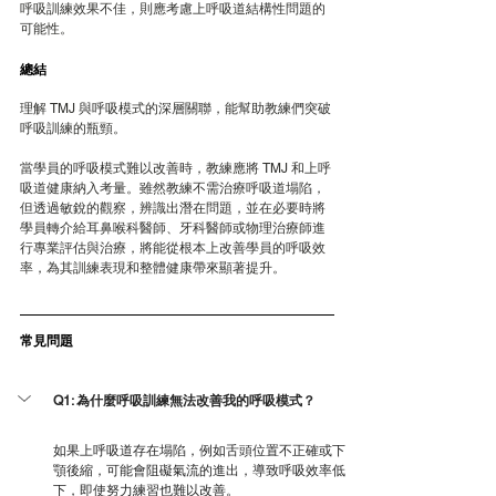
呼吸訓練效果不佳，則應考慮上呼吸道結構性問題的
可能性。
總結
理解 TMJ 與呼吸模式的深層關聯，能幫助教練們突破
呼吸訓練的瓶頸。
當學員的呼吸模式難以改善時，教練應將 TMJ 和上呼
吸道健康納入考量。雖然教練不需治療呼吸道塌陷，
但透過敏銳的觀察，辨識出潛在問題，並在必要時將
學員轉介給耳鼻喉科醫師、牙科醫師或物理治療師進
行專業評估與治療，將能從根本上改善學員的呼吸效
率，為其訓練表現和整體健康帶來顯著提升。
常見問題
Q1: 為什麼呼吸訓練無法改善我的呼吸模式？
如果上呼吸道存在塌陷，例如舌頭位置不正確或下
顎後縮，可能會阻礙氣流的進出，導致呼吸效率低
下，即使努力練習也難以改善。