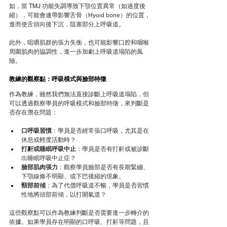
如，當 TMJ 功能失調導致下顎位置異常（如過度後
縮），可能會連帶影響舌骨（Hyoid bone）的位置，
進而使舌頭向後下沉，阻塞部分上呼吸道。
此外，咀嚼肌群的張力失衡，也可能影響口腔和咽喉
周圍肌肉的協調性，進一步加劇上呼吸道塌陷的風
險。
教練的觀察點：呼吸模式與臉部特徵
作為教練，雖然我們無法直接診斷上呼吸道塌陷，但
可以透過觀察學員的呼吸模式和臉部特徵，來判斷是
否存在潛在問題：
口呼吸習慣
：學員是否經常張口呼吸，尤其是在
休息或輕度活動時？
打鼾或睡眠呼吸中止
：學員是否有打鼾或被診斷
出睡眠呼吸中止症？
臉部肌肉張力
：觀察學員臉部是否有長期緊繃、
下顎線條不明顯、或下巴後縮的現象。
頸部前傾
：為了代償呼吸道不暢，學員是否習慣
性地將頭部前傾，以打開氣道？
這些觀察點可以作為教練判斷是否需要進一步轉介的
依據。如果學員存在明顯的口呼吸、打鼾等問題，且