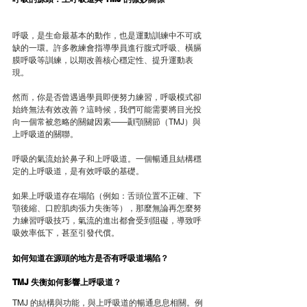
呼吸，是生命最基本的動作，也是運動訓練中不可或
缺的一環。許多教練會指導學員進行腹式呼吸、橫膈
膜呼吸等訓練，以期改善核心穩定性、提升運動表
現。
然而，你是否曾遇過學員即便努力練習，呼吸模式卻
始終無法有效改善？這時候，我們可能需要將目光投
向一個常被忽略的關鍵因素——顳顎關節（TMJ）與
上呼吸道的關聯。
呼吸的氣流始於鼻子和上呼吸道。一個暢通且結構穩
定的上呼吸道，是有效呼吸的基礎。
如果上呼吸道存在塌陷（例如：舌頭位置不正確、下
顎後縮、口腔肌肉張力失衡等），那麼無論再怎麼努
力練習呼吸技巧，氣流的進出都會受到阻礙，導致呼
吸效率低下，甚至引發代償。
如何知道在源頭的地方是否有呼吸道塌陷？
TMJ 失衡如何影響上呼吸道？
TMJ 的結構與功能，與上呼吸道的暢通息息相關。例