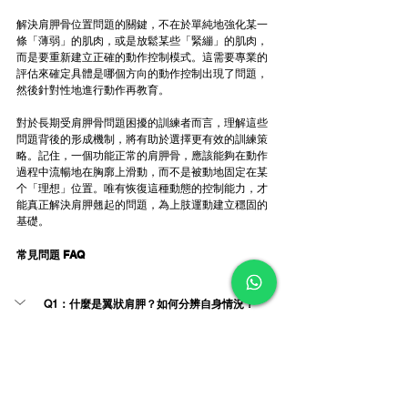
解決肩胛骨位置問題的關鍵，不在於單純地強化某一
條「薄弱」的肌肉，或是放鬆某些「緊繃」的肌肉，
而是要重新建立正確的動作控制模式。這需要專業的
評估來確定具體是哪個方向的動作控制出現了問題，
然後針對性地進行動作再教育。
對於長期受肩胛骨問題困擾的訓練者而言，理解這些
問題背後的形成機制，將有助於選擇更有效的訓練策
略。記住，一個功能正常的肩胛骨，應該能夠在動作
過程中流暢地在胸廓上滑動，而不是被動地固定在某
个「理想」位置。唯有恢復這種動態的控制能力，才
能真正解決肩胛翹起的問題，為上肢運動建立穩固的
基礎。
常見問題 FAQ
Q1：什麼是翼狀肩胛？如何分辨自身情況？
A：翼狀肩胛是指肩胛骨內側緣明顯翹起，背部看起
來像展開的翅膀。可用正面及背面觀察，若肩胛骨
明顯突出或動作過程容易脫離胸廓，需注意可能有
此現象。