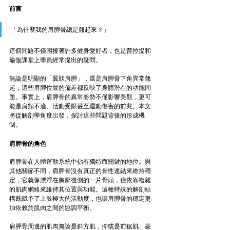
前言
「為什麼我的肩胛骨總是翹起來？」
這個問題不僅困擾著許多健身愛好者，也是普拉提和
瑜伽課堂上學員經常提出的疑問。
無論是明顯的「翼狀肩胛」，還是肩胛骨下角異常翹
起，這些肩胛位置的偏差都反映了身體潛在的功能問
題。事實上，肩胛骨的異常姿勢不僅影響美觀，更可
能是肩頸不適、活動受限甚至運動傷害的前兆。本文
將從解剖學角度出發，探討這些問題背後的形成機
制。
肩胛骨的角色
肩胛骨在人體運動系統中佔有獨特而關鍵的地位。與
其他關節不同，肩胛骨沒有真正的骨性連結來維持穩
定，它就像漂浮在胸廓後側的一片骨頭，僅依靠複雜
的肌肉網絡來維持其位置與功能。這種特殊的解剖結
構既賦予了上肢極大的活動度，也讓肩胛骨的穩定更
加依賴於肌肉之間的協調平衡。
肩胛骨周邊的肌肉無論是斜方肌，抑或是前鋸肌、菱