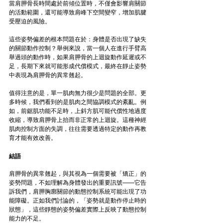
當肩胛骨長時間處於前傾位置時，不僅會影響肩關節
的活動範圍，還可能導致肩峰下空間變窄，增加肌腱
受壓迫的風險。
這些姿勢偏差的根本問題在於：身體是否出現了缺失
的關節動作控制？舉例來說，當一個人在進行手臂高
舉過頭的動作時，如果肩胛骨的上迴旋動作延遲或不
足，長期下來就可能形成代償模式，最終在靜止姿勢
中表現為肩胛骨的異常翹起。
值得注意的是，單一肌肉無力很少是問題的全部。更
多時候，我們看到的是肌肉之間協調模式的紊亂。例
如，前鋸肌功能不足時，上斜方肌可能代償性地過度
收縮，導致肩胛骨上抬而非正常的上迴旋。這種神經
肌肉控制方面的失調，往往需要透過特定的動作再教
育才能有效改善。
結語
肩胛骨的異常翹起，與其視為一個需要被「矯正」的
姿勢問題，不如理解為身體發出的重要訊號——它告
訴我們，肩胛胸廓關節的動態控制系統可能出現了功
能障礙。正如我們討論的，「姿勢就是動作停止時的
狀態」，這些靜態的姿勢偏差實際上反映了動態控制
能力的不足。