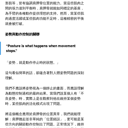
形肌等，皆有協調肩胛骨位置的能力。當這些肌肉之
間的張力達到平衡時，肩胛骨就能如同穩定的基座，
為手臂的各種動作提供理想的支持。然而，當某些肌
肉過度活躍或某些肌肉功能不足時，這種精密的平衡
就會被打破。
姿勢與動作控制的關聯
“Posture is what happens when movement 
stops.”
「姿勢，就是動作停止時的狀態。」
這句看似簡單的話，卻蘊含著對人體姿勢問題的深刻
理解。
我們不應該將姿勢視為一個靜止的畫面，而應該理解
為動態控制過程的最終結果。當我們說某個人有「不
良姿勢」時，實際上是在觀察到他在維持某個姿勢
時，某些肌肉的活化模式出現了問題。
將這個概念應用於肩胛骨的位置異常，我們就能理
解：肩胛翹起並非單純的「位置錯誤」，更可能是某
些方向的關節動作控制出了問題。正常情況下，維持