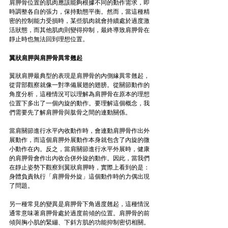
肩胛骨位置的肌肉應該能夠根據不同的動作需求，即
時調整各自的張力，保持動態平衡。然而，當這種精
密的控制能力受損時，某些肌肉就會持續處於過度激
活狀態，而其他肌肉則變得抑制，最終導致肩胛骨在
靜止時也無法回到理想位置。
翼狀肩胛與肩胛骨異常翹起
翼狀肩胛最典型的表現是肩胛骨的內側緣異常翹起，
從背部觀察就像一對準備展翅的翅膀。從關節動作的
角度分析，這種情況可以理解為肩胛骨在原本的理想
位置下多出了一個內旋的動作。要理解這個概念，我
們需要先了解肩胛骨與肱骨之間的連動關係。
當肩關節進行水平內收動作時，會連動肩胛骨作出外
展動作，而這個肩胛外展動作本身就包含了內旋的微
小動作在內。反之，當肩關節進行水平外展時，健康
的肩胛骨會作出內收合併外旋的動作。因此，當我們
在靜止姿勢下觀察到翼狀肩胛時，實際上看到的是：
身體負責執行「肩胛骨外旋」這個動作時的力偶出現
了問題。
另一種常見的變異是肩胛骨下角過度翹起，這種情況
通常意味著肩胛骨處於過度前傾的位置。肩胛骨的前
傾與胸小肌的緊繃、下斜方肌的功能抑制密切相關。