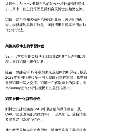
近幾年，Sammy 發現自己的動作分析技能有明顯進
步，其中一個主要原因是與劉奕辰博士的頻繁交流。
劉博士是台灣知名物理治療臨床專家，透過他的教
學，學員能夠掌握系統化、邏輯清晰且簡單易用的動
作分析方法。
與劉奕辰博士的學習旅程
Sammy首次與劉奕辰博士相識於2018年台灣的ID課
程，當時劉博士擔任助教。
隨後，教練在2019年參加東京及紐約的ID課程，以及
2023年美國科羅拉多州的大體解剖課程期間，都有機
會與劉博士深入交流。劉博士在解剖學上的指導，成
為Sammy動作分析技能提升的重要推動力。
劉奕辰博士的課程特色
劉博士的課程涵蓋BAI（呼吸評估與動作整合）及
CAK（臨床進階肌肉動力學），以系統化、邏輯清晰
及簡單易用為核心特色。
他的教學風格專注於實用性，幫助學員真正掌握並應