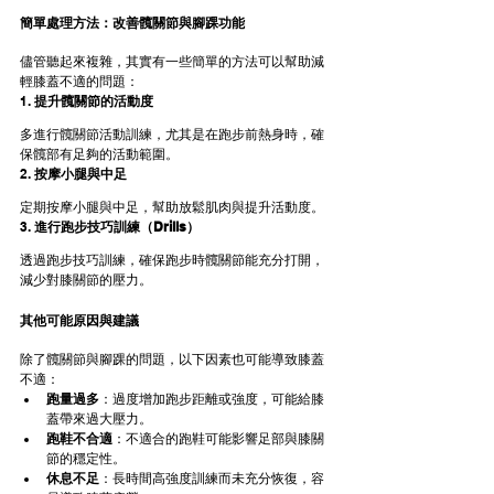
簡單處理方法：改善髖關節與腳踝功能
儘管聽起來複雜，其實有一些簡單的方法可以幫助減
輕膝蓋不適的問題：
1. 
提升髖關節的活動度
多進行髖關節活動訓練，尤其是在跑步前熱身時，確
保髖部有足夠的活動範圍。
2. 
按摩小腿與中足
定期按摩小腿與中足，幫助放鬆肌肉與提升活動度。
3. 
進行跑步技巧訓練（Drills）
透過跑步技巧訓練，確保跑步時髖關節能充分打開，
減少對膝關節的壓力。
其他可能原因與建議
除了髖關節與腳踝的問題，以下因素也可能導致膝蓋
不適：
跑量過多
：過度增加跑步距離或強度，可能給膝
蓋帶來過大壓力。
跑鞋不合適
：不適合的跑鞋可能影響足部與膝關
節的穩定性。
休息不足
：長時間高強度訓練而未充分恢復，容