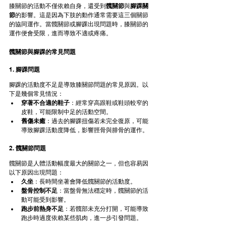
膝關節的活動不僅依賴自身，還受到
髖關節
與
腳踝關
節
的影響。這是因為下肢的動作通常需要這三個關節
的協同運作。當髖關節或腳踝出現問題時，膝關節的
運作便會受限，進而導致不適或疼痛。
髖關節與腳踝的常見問題
1. 
腳踝問題
腳踝的活動度不足是導致膝關節問題的常見原因。以
下是幾個常見情況：
穿著不合適的鞋子
：經常穿高跟鞋或鞋頭較窄的
皮鞋，可能限制中足的活動空間。
舊傷未癒
：過去的腳踝扭傷若未完全復原，可能
導致腳踝活動度降低，影響脛骨與腓骨的運作。
2. 
髖關節問題
髖關節是人體活動幅度最大的關節之一，但也容易因
以下原因出現問題：
久坐
：長時間坐著會降低髖關節的活動度。
盤骨控制不足
：當盤骨無法穩定時，髖關節的活
動可能受到影響。
跑步前熱身不足
：若髖部未充分打開，可能導致
跑步時過度依賴某些肌肉，進一步引發問題。