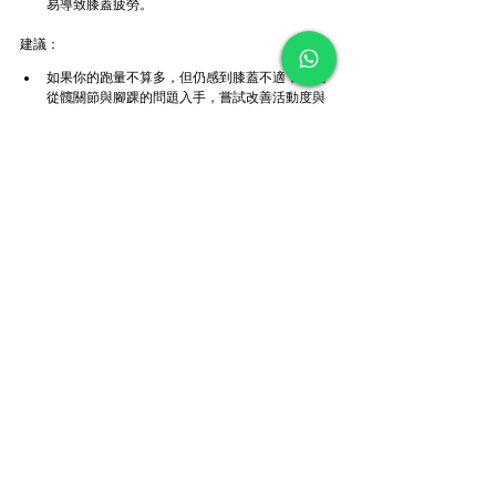
易導致膝蓋疲勞。
建議：
如果你的跑量不算多，但仍感到膝蓋不適，建議
從髖關節與腳踝的問題入手，嘗試改善活動度與
穩定性。
若問題持續，建議尋求專業人士的協助，以獲得
更具針對性的建議。
查看全部
最新文章