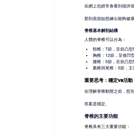
在網上也經常會看到很誇
那到底假如想練出能夠健
脊椎基本解剖結構
人體的脊椎可以分為：
頸椎：7節，呈前凸型
胸椎：12節，呈後凹
腰椎：5節，呈前凸型
薦椎與尾椎：5節，主
重要思考：穩定vs活動
在理解脊椎動態之前，想先
答案是穩定。
脊椎的主要功能
脊椎具有三大重要功能：