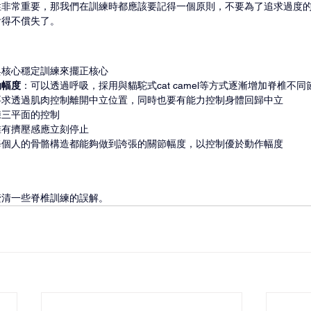
性非常重要，那我們在訓練時都應該要記得一個原則，不要為了追求過度
會得不償失了。
與核心穩定訓練來擺正核心
動幅度
：可以透過呼吸，採用與貓駝式cat camel等方式逐漸增加脊椎不
要求透過肌肉控制離開中立位置，同時也要有能力控制身體回歸中立
練三平面的控制
椎有擠壓感應立刻停止
每個人的骨骼構造都能夠做到誇張的關節幅度，以控制優於動作幅度
釐清一些脊椎訓練的誤解。