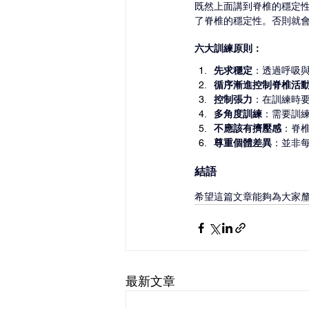
既然上面講到脊椎的穩定
了脊椎的穩定性。否則就
六大訓練原則：
先求穩定
：透過呼吸
循序漸進控制脊椎活
控制張力
：在訓練時
多角度訓練
：需要訓
不應該有擠壓感
：脊
尊重個體差異
：並非
結語
希望這篇文章能夠為大家
最新文章