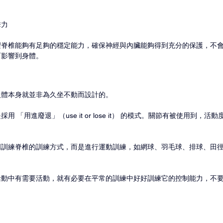
擊力
望脊椎能夠有足夠的穩定能力，確保神經與內臟能夠得到充分的保護，不
而影響到身體。
人體本身就並非為久坐不動而設計的。
 「用進廢退」（use it or lose it） 的模式。關節有被使用到，
門訓練脊椎的訓練方式，而是進行運動訓練，如網球、羽毛球、排球、田
活動中有需要活動，就有必要在平常的訓練中好好訓練它的控制能力，不