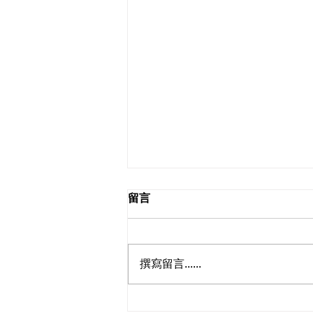
留言
撰寫留言......
Deadlift 起始位置腰椎屈曲 —