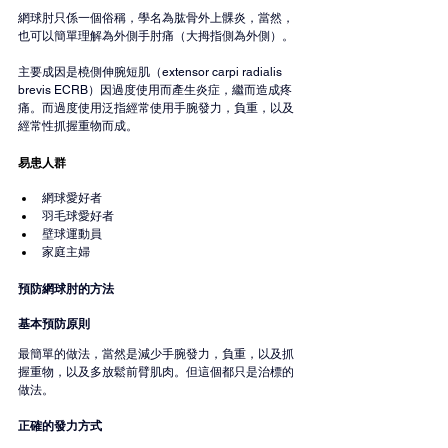
網球肘只係一個俗稱，學名為肱骨外上髁炎，當然，
也可以簡單理解為外側手肘痛（大拇指側為外側）。
主要成因是橈側伸腕短肌（extensor carpi radialis 
brevis ECRB）因過度使用而產生炎症，繼而造成疼
痛。而過度使用泛指經常使用手腕發力，負重，以及
經常性抓握重物而成。
易患人群
網球愛好者
羽毛球愛好者
壁球運動員
家庭主婦
預防網球肘的方法
基本預防原則
最簡單的做法，當然是減少手腕發力，負重，以及抓
握重物，以及多放鬆前臂肌肉。但這個都只是治標的
做法。
正確的發力方式