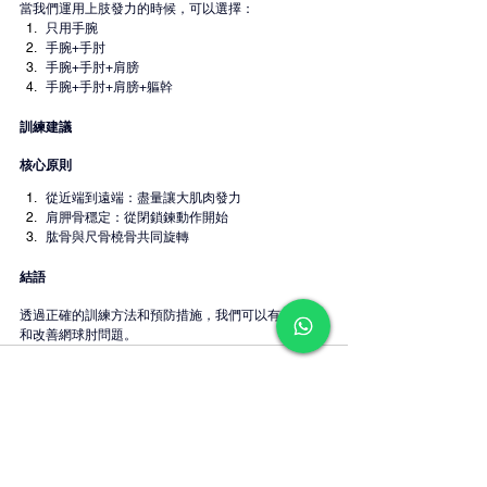
當我們運用上肢發力的時候，可以選擇：
只用手腕
手腕+手肘
手腕+手肘+肩膀
手腕+手肘+肩膀+軀幹
訓練建議
核心原則
從近端到遠端：盡量讓大肌肉發力
肩胛骨穩定：從閉鎖鍊動作開始
肱骨與尺骨橈骨共同旋轉
結語
透過正確的訓練方法和預防措施，我們可以有效預防
和改善網球肘問題。
查看全部
最新文章